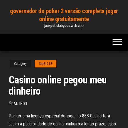
Skip
governador do poker 2 versão completa jogar
to
online gratuitamente
the
jackpot-clubyudx.web.app
content
Category
See31218
Casino online pegou meu
dinheiro
By
AUTHOR
Por ter uma licença especial de jogo, no 888 Casino terá
assim a possibilidade de ganhar dinheiro a longo prazo, caso