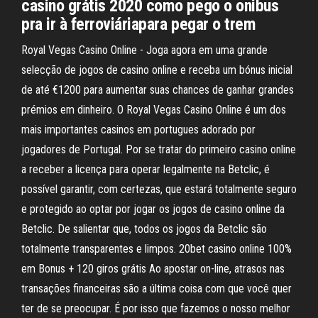
casino grátis 2020 como pego o onibus
pra ir à ferroviáriapara pegar o trem
Royal Vegas Casino Online - Joga agora em uma grande
selecção de jogos de casino online e receba um bónus inicial
de até €1200 para aumentar suas chances de ganhar grandes
prémios em dinheiro. O Royal Vegas Casino Online é um dos
mais importantes casinos em portugues adorado por
jogadores de Portugal. Por se tratar do primeiro casino online
a receber a licença para operar legalmente na Betclic, é
possível garantir, com certezas, que estará totalmente seguro
e protegido ao optar por jogar os jogos de casino online da
Betclic. De salientar que, todos os jogos da Betclic são
totalmente transparentes e limpos. 20bet casino online 100%
em Bonus + 120 giros grátis Ao apostar on-line, atrasos nas
transações financeiras são a última coisa com que você quer
ter de se preocupar. É por isso que fazemos o nosso melhor