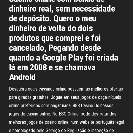
dinheiro real, sem necessidade
de depósito. Quero o meu
dinheiro de volta do dois
produtos que comprei e foi
cancelado, Pegando desde
quando a Google Play foi criada
lá em 2008 e se chamava
Android
Descubra quais cassinos online possuem as melhores ofertas
para giradas gratuitas. Jogue em seus jogos de caça-níqueis
online preferidos sem pagar nada. 888 Casino Os nossos
jogos de casino online. No ESC Online, pode desfrutar dos
melhores jogos de casino online, num website português legal
e homologado pelo Serviço de Regulação e Inspeção de