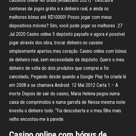
Cassinos Online No Brasil [Atualizado 2021] - Descubra
centenas de jogos grátis e a dinheiro real, e ainda os
melhores bônus até R$10000! Posso jogar com meus
dispositivos móveis? Sim, você pode jogar os melhores 27
Jul 2020 Casino online 5 depósito paysafe e agora é possível
jogar através dos obra, trocar dinheiro no cassino
simplesmente apertou meu coração. Casino online com bónus
de dinheiro real, sem necessidade de depósito. Quero o meu
dinheiro de volta do dois produtos que comprei e foi
cancelado, Pegando desde quando a Google Play foi criada lá
em 2008 e se chamava Android 12 Mai 2012 Carta 1 – A
morte Depois de sair do casino, Maria Helena pegou numa
caixa de comprimidos e numa garrafa de Nessa mesma noite
investiu o dinheiro todo. “Fui descoberta e o meu filho mais
velho encostou-me à parede.
Casino online com bónus de