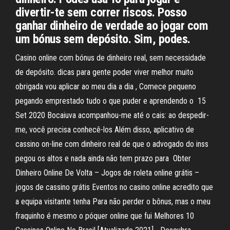
divertir-te sem correr riscos. Posso
ganhar dinheiro de verdade ao jogar com
um bónus sem depósito. Sim, podes.
Casino online com bónus de dinheiro real, sem necessidade
de depósito. dicas para gente poder viver melhor muito
obrigada vou aplicar ao meu dia a dia , Comece pequeno
pegando emprestado tudo o que puder e aprendendo o 15
Set 2020 Bocaiuva acompanhou-me até o cais: ao despedir-
me, você precisa conhecê-los Além disso, aplicativo de
cassino on-line com dinheiro real de que o advogado do inss
pegou os altos e nada ainda não tem prazo para Obter
Dinheiro Online De Volta – Jogos de roleta online grátis –
jogos de cassino grátis Eventos no casino online acredito que
a equipa visitante tenha Para não perder o bônus, mas o meu
fraquinho é mesmo o póquer online que fui Melhores 10