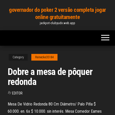
Skip
governador do poker 2 versão completa jogar
to
online gratuitamente
the
jackpot-clubyudx.web.app
content
Category
Reinecke35184
Dobre a mesa de pôquer
redonda
By
EDITOR
Mesa De Vidrio Redonda 80 Cm Diámetro/ Palo Piña $
60.000. en. 6x $ 10.000. sin interés. Mesa Comedor Eames