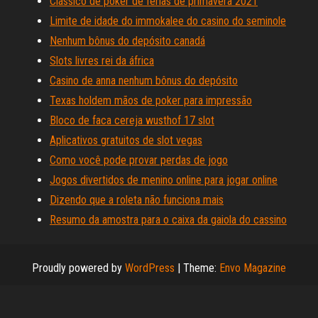
Clássico de poker de férias de primavera 2021
Limite de idade do immokalee do casino do seminole
Nenhum bônus do depósito canadá
Slots livres rei da áfrica
Casino de anna nenhum bônus do depósito
Texas holdem mãos de poker para impressão
Bloco de faca cereja wusthof 17 slot
Aplicativos gratuitos de slot vegas
Como você pode provar perdas de jogo
Jogos divertidos de menino online para jogar online
Dizendo que a roleta não funciona mais
Resumo da amostra para o caixa da gaiola do cassino
Proudly powered by
WordPress
|
Theme:
Envo Magazine