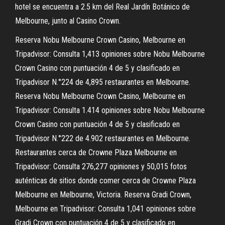
hotel se encuentra a 2.5 km del Real Jardín Botánico de
Melbourne, junto al Casino Crown.
Reserva Nobu Melbourne Crown Casino, Melbourne en
Tripadvisor: Consulta 1,413 opiniones sobre Nobu Melbourne
Crown Casino con puntuación 4 de 5 y clasificado en
Tripadvisor N.°224 de 4,895 restaurantes en Melbourne.
Reserva Nobu Melbourne Crown Casino, Melbourne en
Tripadvisor: Consulta 1.414 opiniones sobre Nobu Melbourne
Crown Casino con puntuación 4 de 5 y clasificado en
Tripadvisor N.°222 de 4.902 restaurantes en Melbourne.
Restaurantes cerca de Crowne Plaza Melbourne en
Tripadvisor: Consulta 276,277 opiniones y 50,015 fotos
auténticas de sitios donde comer cerca de Crowne Plaza
Melbourne en Melbourne, Victoria. Reserva Gradi Crown,
Melbourne en Tripadvisor: Consulta 1,041 opiniones sobre
Gradi Crown con puntuación 4 de 5 y clasificado en