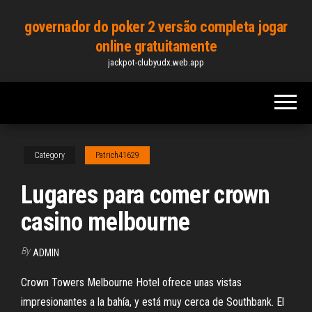
Skip
governador do poker 2 versão completa jogar
to
online gratuitamente
the
jackpot-clubyudx.web.app
content
Category
Patrich41629
Lugares para comer crown
casino melbourne
By
ADMIN
Crown Towers Melbourne Hotel ofrece unas vistas
impresionantes a la bahía, y está muy cerca de Southbank. El