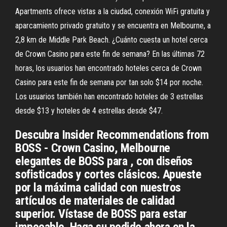
Apartments ofrece vistas a la ciudad, conexión WiFi gratuita y
aparcamiento privado gratuito y se encuentra en Melbourne, a
2,8 km de Middle Park Beach. ¿Cuánto cuesta un hotel cerca
de Crown Casino para este fin de semana? En las últimas 72
horas, los usuarios han encontrado hoteles cerca de Crown
Casino para este fin de semana por tan solo $14 por noche.
Los usuarios también han encontrado hoteles de 3 estrellas
desde $13 y hoteles de 4 estrellas desde $47.
Descubra Insider Recommendations from
BOSS - Crown Casino, Melbourne
elegantes de BOSS para , con diseños
sofisticados y cortes clásicos. Apueste
por la máxima calidad con nuestros
artículos de materiales de calidad
superior. Vístase de BOSS para estar