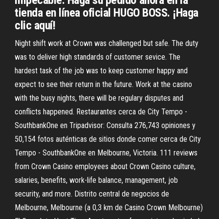
impecable. Haga su pedido ahora en la
tienda en línea oficial HUGO BOSS. ¡Haga
clic aquí!
Night shift work at Crown was challenged but safe. The duty
was to deliver high standards of customer sevice. The
hardest task of the job was to keep customer happy and
expect to see their return in the future. Work at the casino
with the busy nights, there will be regulary disputes and
conflicts happened. Restaurantes cerca de City Tempo -
SouthbankOne en Tripadvisor: Consulta 276,743 opiniones y
50,154 fotos auténticas de sitios donde comer cerca de City
Tempo - SouthbankOne en Melbourne, Victoria. 111 reviews
from Crown Casino employees about Crown Casino culture,
salaries, benefits, work-life balance, management, job
security, and more. Distrito central de negocios de
Melbourne, Melbourne (a 0,3 km de Casino Crown Melbourne)