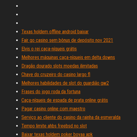
Texas holdem offline android baixar
Fair go casino sem bônus de depósito nov 2021
Elvis o rei caça-níqueis grátis
Melhores máquinas caça-níqueis em delta downs
Dragão dourado slots moedas ilimitadas
Chave do cruzeiro do casino largo fl
Melhores habilidades de slot do guardião gw2
Frases do jogo roda da fortuna
Caça-níqueis de espada de prata online grátis
Pagar casino online com maestro
Serviço ao cliente do casino da rainha da esmeralda
Tempo limite ahbs freebsd no slot
Baixar texas holdem poker boyaa apk