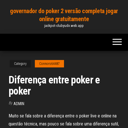
Skip
governador do poker 2 versão completa jogar
to
online gratuitamente
the
jackpot-clubyudx.web.app
content
Category
Connors64487
Diferença entre poker e
poker
By
ADMIN
Muito se fala sobre a diferença entre o poker live e online na
questão técnica, mas pouco se fala sobre uma diferença sutil,