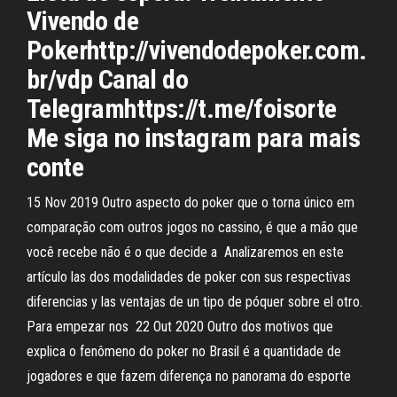
Vivendo de
Pokerhttp://vivendodepoker.com.
br/vdp Canal do
Telegramhttps://t.me/foisorte
Me siga no instagram para mais
conte
15 Nov 2019 Outro aspecto do poker que o torna único em
comparação com outros jogos no cassino, é que a mão que
você recebe não é o que decide a Analizaremos en este
artículo las dos modalidades de poker con sus respectivas
diferencias y las ventajas de un tipo de póquer sobre el otro.
Para empezar nos 22 Out 2020 Outro dos motivos que
explica o fenômeno do poker no Brasil é a quantidade de
jogadores e que fazem diferença no panorama do esporte